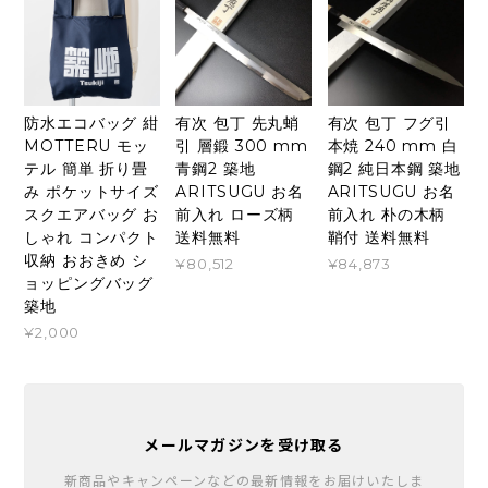
防水エコバッグ 紺
有次 包丁 先丸蛸
有次 包丁 フグ引
MOTTERU モッ
引 層鍛 300 mm
本焼 240 mm 白
テル 簡単 折り畳
青鋼2 築地
鋼2 純日本鋼 築地
み ポケットサイズ
ARITSUGU お名
ARITSUGU お名
スクエアバッグ お
前入れ ローズ柄
前入れ 朴の木柄
しゃれ コンパクト
送料無料
鞘付 送料無料
収納 おおきめ シ
¥80,512
¥84,873
ョッピングバッグ
築地
¥2,000
メールマガジンを受け取る
新商品やキャンペーンなどの最新情報をお届けいたしま