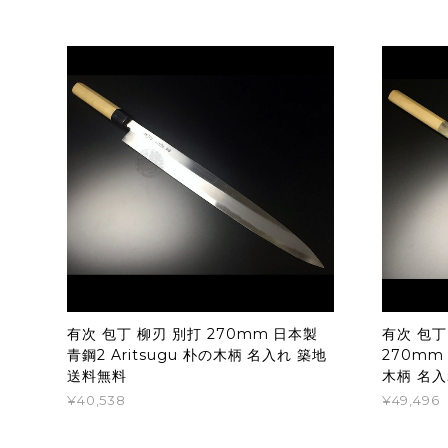
有次 包丁 柳刃 別打 270mm 日本製
有次 包丁
青鋼2 Aritsugu 朴の木柄 名入れ 築地
270mm 
送料無料
木柄 名入
¥40,538
¥49,496