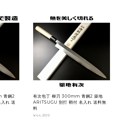
m 青鋼2
有次包丁 柳刃 300mm 青鋼2 築地
名入れ 送
ARITSUGU 別打 鞘付 名入れ 送料無
料
¥44,899