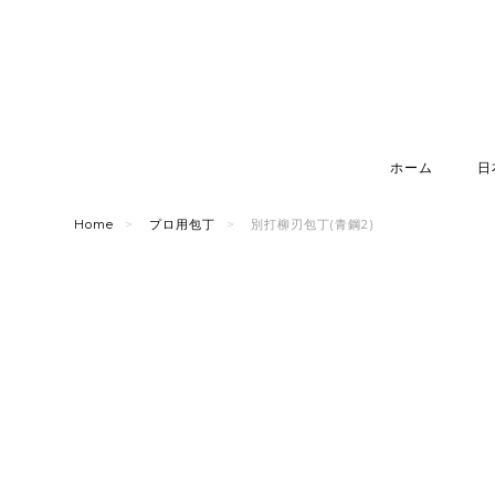
ホーム
日
Home
プロ用包丁
別打柳刃包丁(青鋼2)