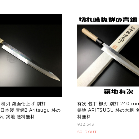
 柳刃 鏡面仕上げ 別打
有次 包丁 柳刃 別打 240 m
日本製 青鋼2 Aritsugu 朴の
築地 ARITSUGU 朴の木柄 
れ 築地 送料無料
料無料
¥32,543
SOLD OUT