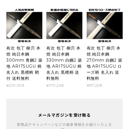
有次 包丁 柳刃 本
有次 包丁 柳刃 本
有次 包丁 柳刃 本
焼 純日本鋼
焼 純日本鋼
焼 純日本鋼
300mm 青鋼2 築
330mm 白鋼2 築
270mm 白鋼2 築
地 ARITSUGU 柄
地 ARITSUGU 柄
地 ARITSUGU ロ
名入れ 黒檀柄 鞘
名入れ 黒檀柄 送
ーズ柄 名入れ 送
付 送料無料
料無料
料無料
¥210,509
¥170,256
¥97,228
メールマガジンを受け取る
新商品やキャンペーンなどの最新情報をお届けいたしま