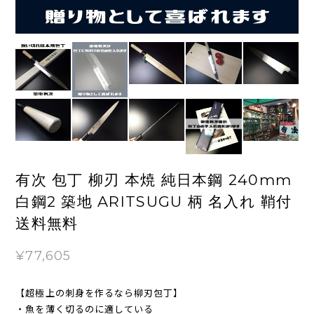
有次 包丁 柳刃 本焼 純日本鋼 240mm
白鋼2 築地 ARITSUGU 柄 名入れ 鞘付
送料無料
¥77,605
【超極上の刺身を作るなら柳刃包丁】
・魚を薄く切るのに適している