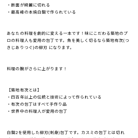
・断面が綺麗に切れる
・最高峰の本焼白鋼で作られている
あなたの料理を劇的に変える一本です！味にこだわる築地のプ
ロの料理人も愛用の包丁です。魚を美しく切るなら築地有次(つ
きじありつぐ)の柳刃 になります。
料理の腕がさらに上がります！
【築地有次とは】
・四百年以上の伝統と技術によって作られている
・有次の包丁はすべて手作り品
・世界中の料理人が愛用の包丁
白鋼2を使用した柳刃(刺身)包丁です。カスミの包丁とは切れ