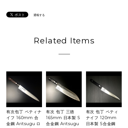
通報する
Related Items
有次包丁 ペティナ
有次 包丁 三徳
有次 包丁 ペティ
イフ 160mm 合
165mm 日本製 S
ナイフ 120mm
金鋼 Aritsugu ロ
合金鋼 Aritsugu
日本製 S合金鋼