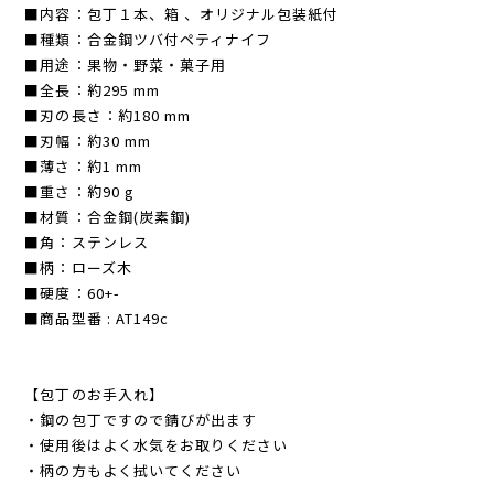
■内容：包丁１本、箱 、オリジナル包装紙付
■種類：合金鋼ツバ付ペティナイフ
■用途：果物・野菜・菓子用
■全長：約295 mm
■刃の長さ：約180 mm
■刃幅：約30 mm
■薄さ：約1 mm
■重さ：約90 g
■材質：合金鋼(炭素鋼)
■角：ステンレス
■柄：ローズ木
■硬度：60+-
■商品型番 : AT149c
【包丁のお手入れ】
・鋼の包丁ですので錆びが出ます
・使用後はよく水気をお取りください
・柄の方もよく拭いてください